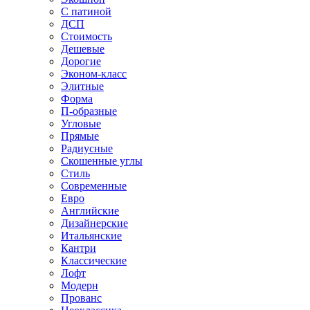
С патиной
ДСП
Стоимость
Дешевые
Дорогие
Эконом-класс
Элитные
Форма
П-образные
Угловые
Прямые
Радиусные
Скошенные углы
Стиль
Современные
Евро
Английские
Дизайнерские
Итальянские
Кантри
Классические
Лофт
Модерн
Прованс