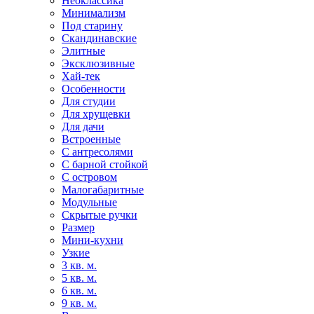
Неоклассика
Минимализм
Под старину
Скандинавские
Элитные
Эксклюзивные
Хай-тек
Особенности
Для студии
Для хрущевки
Для дачи
Встроенные
С антресолями
С барной стойкой
С островом
Малогабаритные
Модульные
Скрытые ручки
Размер
Мини-кухни
Узкие
3 кв. м.
5 кв. м.
6 кв. м.
9 кв. м.