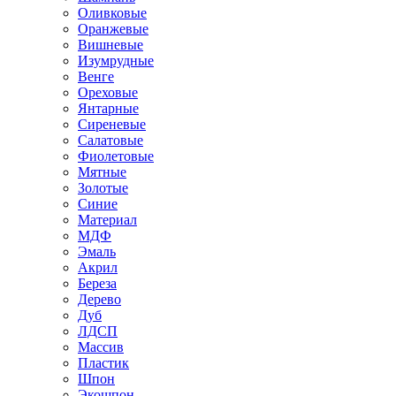
Оливковые
Оранжевые
Вишневые
Изумрудные
Венге
Ореховые
Янтарные
Сиреневые
Салатовые
Фиолетовые
Мятные
Золотые
Синие
Материал
МДФ
Эмаль
Акрил
Береза
Дерево
Дуб
ЛДСП
Массив
Пластик
Шпон
Экошпон