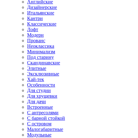
Английские
Дизайнерские
Итальянские
Кантри
Классические
Лофт
Модерн
Прованс
Неоклассика
Минимализм
Под старину
Скандинавские
Элитные
Эксклюзивные
Хай-тек
Особенности
Для студии
Для хрущевки
Для дачи
Встроенные
С антресолями
С барной стойкой
С островом
Малогабаритные
Модульные