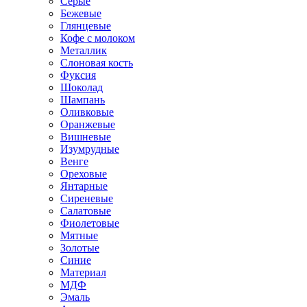
Серые
Бежевые
Глянцевые
Кофе с молоком
Металлик
Слоновая кость
Фуксия
Шоколад
Шампань
Оливковые
Оранжевые
Вишневые
Изумрудные
Венге
Ореховые
Янтарные
Сиреневые
Салатовые
Фиолетовые
Мятные
Золотые
Синие
Материал
МДФ
Эмаль