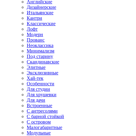
Английские
Дизайнерские
Итальянские
Кантри
Классические
Лофт
Модерн
Прованс
Неоклассика
Минимализм
Под старину
Скандинавские
Элитные
Эксклюзивные
Хай-тек
Особенности
Для студии
Для хрущевки
Для дачи
Встроенные
С антресолями
С барной стойкой
С островом
Малогабаритные
Модульные