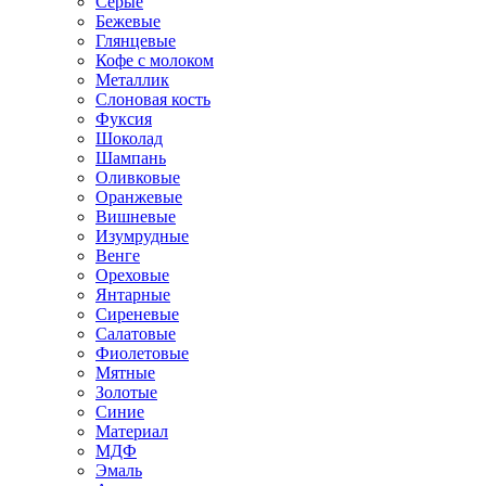
Серые
Бежевые
Глянцевые
Кофе с молоком
Металлик
Слоновая кость
Фуксия
Шоколад
Шампань
Оливковые
Оранжевые
Вишневые
Изумрудные
Венге
Ореховые
Янтарные
Сиреневые
Салатовые
Фиолетовые
Мятные
Золотые
Синие
Материал
МДФ
Эмаль