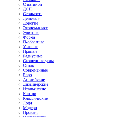
С патиной
ДСП
Стоимость
Дешевые
Дорогие
Эконом-класс
Элитные
Форма
П-образные
Угловые
Прямые
Радиусные
Скошенные углы
Стиль
Современные
Евро
Английские
Дизайнерские
Итальянские
Кантри
Классические
Лофт
Модерн
Прованс