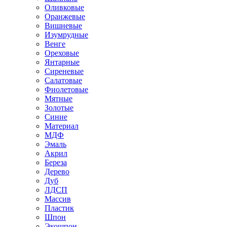
Оливковые
Оранжевые
Вишневые
Изумрудные
Венге
Ореховые
Янтарные
Сиреневые
Салатовые
Фиолетовые
Мятные
Золотые
Синие
Материал
МДФ
Эмаль
Акрил
Береза
Дерево
Дуб
ЛДСП
Массив
Пластик
Шпон
Экошпон