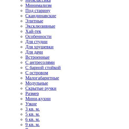
Неоклассика
Минимализм
Под старину
Скандинавские
Элитные
Эксклюзивные
Хай-тек
Особенности
Для студии
Для хрущевки
Для дачи
Встроенные
С антресолями
С барной стойкой
С островом
Малогабаритные
Модульные
Скрытые ручки
Размер
Мини-кухни
Узкие
3 кв. м.
5 кв. м.
6 кв. м.
9 кв. м.