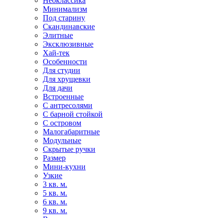
Неоклассика
Минимализм
Под старину
Скандинавские
Элитные
Эксклюзивные
Хай-тек
Особенности
Для студии
Для хрущевки
Для дачи
Встроенные
С антресолями
С барной стойкой
С островом
Малогабаритные
Модульные
Скрытые ручки
Размер
Мини-кухни
Узкие
3 кв. м.
5 кв. м.
6 кв. м.
9 кв. м.