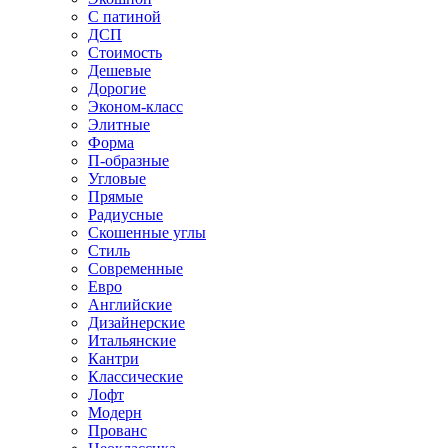
С патиной
ДСП
Стоимость
Дешевые
Дорогие
Эконом-класс
Элитные
Форма
П-образные
Угловые
Прямые
Радиусные
Скошенные углы
Стиль
Современные
Евро
Английские
Дизайнерские
Итальянские
Кантри
Классические
Лофт
Модерн
Прованс