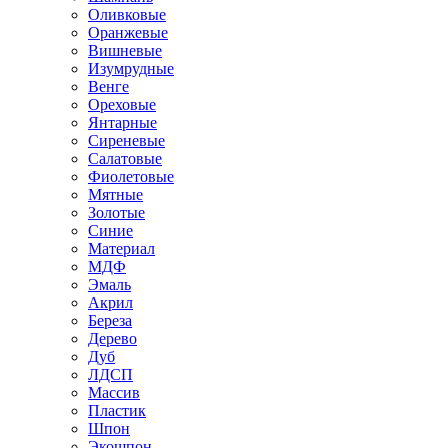
Оливковые
Оранжевые
Вишневые
Изумрудные
Венге
Ореховые
Янтарные
Сиреневые
Салатовые
Фиолетовые
Мятные
Золотые
Синие
Материал
МДФ
Эмаль
Акрил
Береза
Дерево
Дуб
ЛДСП
Массив
Пластик
Шпон
Экошпон