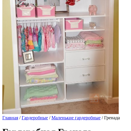
Главная
/
Гардеробные
/
Маленькие гардеробные
/ Гренада