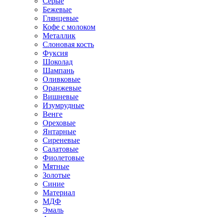
Серые
Бежевые
Глянцевые
Кофе с молоком
Металлик
Слоновая кость
Фуксия
Шоколад
Шампань
Оливковые
Оранжевые
Вишневые
Изумрудные
Венге
Ореховые
Янтарные
Сиреневые
Салатовые
Фиолетовые
Мятные
Золотые
Синие
Материал
МДФ
Эмаль