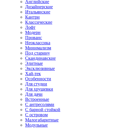
Английские
Дизайнерские
Итальянские
Кантри
Классические
Лофт
Модерн
Прованс
Неоклассика
Минимализм
Под старину
Скандинавские
Элитные
Эксклюзивные
Хай-тек
Особенности
Для студии
Для хрущевки
Для дачи
Встроенные
С антресолями
С барной стойкой
С островом
Малогабаритные
Модульные