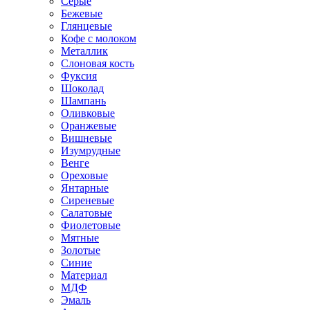
Серые
Бежевые
Глянцевые
Кофе с молоком
Металлик
Слоновая кость
Фуксия
Шоколад
Шампань
Оливковые
Оранжевые
Вишневые
Изумрудные
Венге
Ореховые
Янтарные
Сиреневые
Салатовые
Фиолетовые
Мятные
Золотые
Синие
Материал
МДФ
Эмаль