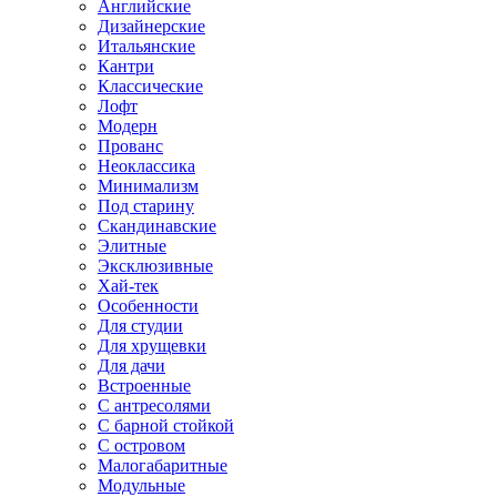
Английские
Дизайнерские
Итальянские
Кантри
Классические
Лофт
Модерн
Прованс
Неоклассика
Минимализм
Под старину
Скандинавские
Элитные
Эксклюзивные
Хай-тек
Особенности
Для студии
Для хрущевки
Для дачи
Встроенные
С антресолями
С барной стойкой
С островом
Малогабаритные
Модульные