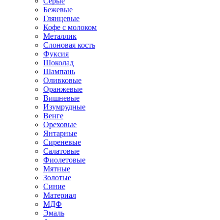
Серые
Бежевые
Глянцевые
Кофе с молоком
Металлик
Слоновая кость
Фуксия
Шоколад
Шампань
Оливковые
Оранжевые
Вишневые
Изумрудные
Венге
Ореховые
Янтарные
Сиреневые
Салатовые
Фиолетовые
Мятные
Золотые
Синие
Материал
МДФ
Эмаль