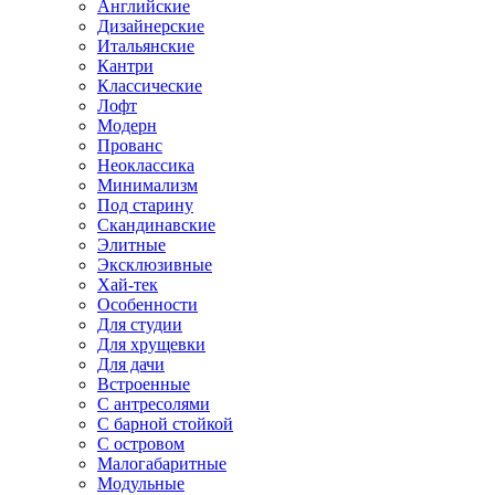
Английские
Дизайнерские
Итальянские
Кантри
Классические
Лофт
Модерн
Прованс
Неоклассика
Минимализм
Под старину
Скандинавские
Элитные
Эксклюзивные
Хай-тек
Особенности
Для студии
Для хрущевки
Для дачи
Встроенные
С антресолями
С барной стойкой
С островом
Малогабаритные
Модульные