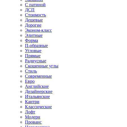
С патиной
ДСП
Стоимость
Дешевые
Дорогие
Эконом-класс
Элитные
Форма
П-образные
Угловые
Прямые
Радиусные
Скошенные углы
Стиль
Современные
Евро
Английские
Дизайнерские
Итальянские
Кантри
Классические
Лофт
Модерн
Прованс