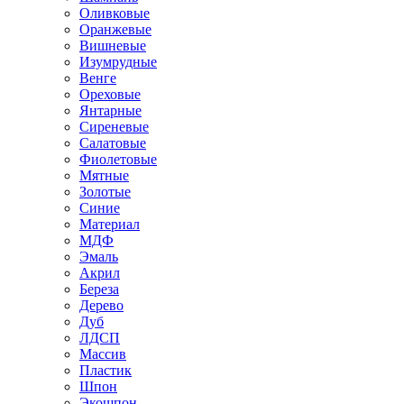
Оливковые
Оранжевые
Вишневые
Изумрудные
Венге
Ореховые
Янтарные
Сиреневые
Салатовые
Фиолетовые
Мятные
Золотые
Синие
Материал
МДФ
Эмаль
Акрил
Береза
Дерево
Дуб
ЛДСП
Массив
Пластик
Шпон
Экошпон