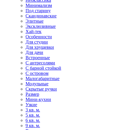
Неоклассика
Минимализм
Под старину
Скандинавские
Элитные
Эксклюзивные
Хай-тек
Особенности
Для студии
Для хрущевки
Для дачи
Встроенные
С антресолями
С барной стойкой
С островом
Малогабаритные
Модульные
Скрытые ручки
Размер
Мини-кухни
Узкие
3 кв. м.
5 кв. м.
6 кв. м.
9 кв. м.