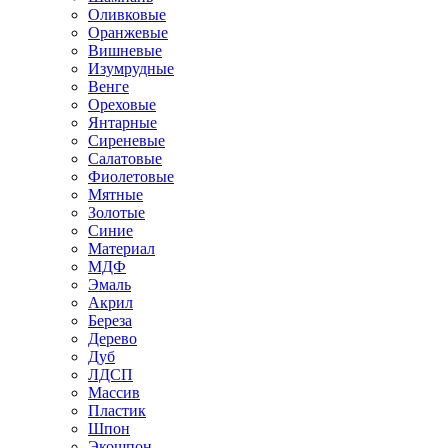
Оливковые
Оранжевые
Вишневые
Изумрудные
Венге
Ореховые
Янтарные
Сиреневые
Салатовые
Фиолетовые
Мятные
Золотые
Синие
Материал
МДФ
Эмаль
Акрил
Береза
Дерево
Дуб
ЛДСП
Массив
Пластик
Шпон
Экошпон