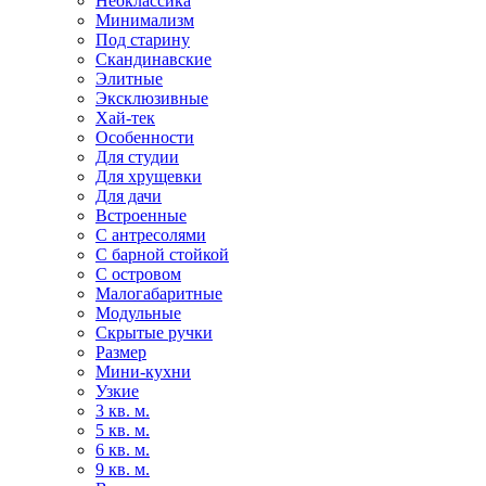
Неоклассика
Минимализм
Под старину
Скандинавские
Элитные
Эксклюзивные
Хай-тек
Особенности
Для студии
Для хрущевки
Для дачи
Встроенные
С антресолями
С барной стойкой
С островом
Малогабаритные
Модульные
Скрытые ручки
Размер
Мини-кухни
Узкие
3 кв. м.
5 кв. м.
6 кв. м.
9 кв. м.