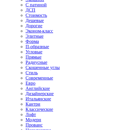
С патиной
ДСП
Стоимость
Дешевые
Дорогие
Эконом-класс
Элитные
Форма
П-образные
Угловые
Прямые
Радиусные
Скошенные углы
Стиль
Современные
Евро
Английские
Дизайнерские
Итальянские
Кантри
Классические
Лофт
Модерн
Прованс