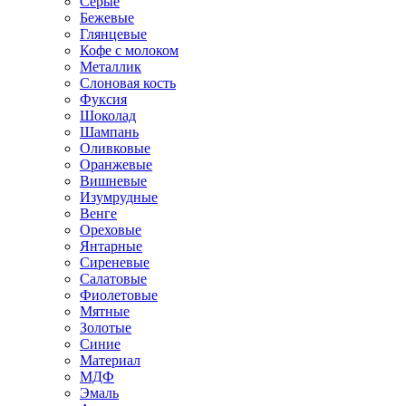
Серые
Бежевые
Глянцевые
Кофе с молоком
Металлик
Слоновая кость
Фуксия
Шоколад
Шампань
Оливковые
Оранжевые
Вишневые
Изумрудные
Венге
Ореховые
Янтарные
Сиреневые
Салатовые
Фиолетовые
Мятные
Золотые
Синие
Материал
МДФ
Эмаль