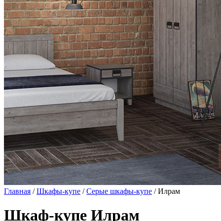
Главная
/
Шкафы-купе
/
Серые шкафы-купе
/ Илрам
Шкаф-купе Илрам