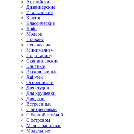
Английские
Дизайнерские
Итальянские
Кантри
Классические
Лофт
Модерн
Прованс
Неоклассика
Минимализм
Под старину
Скандинавские
Элитные
Эксклюзивные
Хай-тек
Особенности
Для студии
Для хрущевки
Для дачи
Встроенные
С антресолями
С барной стойкой
С островом
Малогабаритные
Модульные