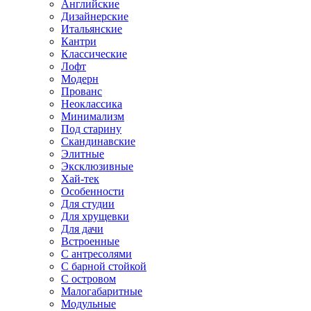
Английские
Дизайнерские
Итальянские
Кантри
Классические
Лофт
Модерн
Прованс
Неоклассика
Минимализм
Под старину
Скандинавские
Элитные
Эксклюзивные
Хай-тек
Особенности
Для студии
Для хрущевки
Для дачи
Встроенные
С антресолями
С барной стойкой
С островом
Малогабаритные
Модульные