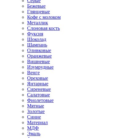
Серые
Бежевые
Глянцевые
Кофе с молоком
Металлик
Слоновая кость
Фуксия
Шоколад
Шампань
Оливковые
Оранжевые
Вишневые
Изумрудные
Венге
Ореховые
Янтарные
Сиреневые
Салатовые
Фиолетовые
Мятные
Золотые
Синие
Материал
МДФ
Эмаль