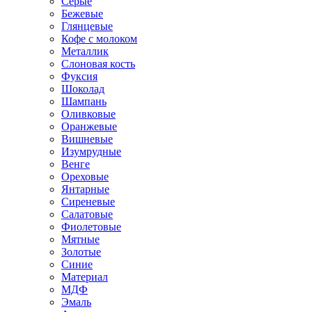
Серые
Бежевые
Глянцевые
Кофе с молоком
Металлик
Слоновая кость
Фуксия
Шоколад
Шампань
Оливковые
Оранжевые
Вишневые
Изумрудные
Венге
Ореховые
Янтарные
Сиреневые
Салатовые
Фиолетовые
Мятные
Золотые
Синие
Материал
МДФ
Эмаль