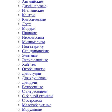
Английские
Дизайнерские
Итальянские
Кантри
Классические
Лофт
Модерн
Прованс
Неоклассика
Минимализм
Под старину
Скандинавские
Элитные
Эксклюзивные
Хай-тек
Особенности
Для студии
Для хрущевки
Для дачи
Встроенные
С антресолями
С барной стойкой
С островом
Малогабаритные
Модульные