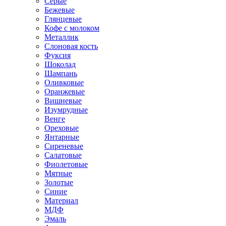
Серые
Бежевые
Глянцевые
Кофе с молоком
Металлик
Слоновая кость
Фуксия
Шоколад
Шампань
Оливковые
Оранжевые
Вишневые
Изумрудные
Венге
Ореховые
Янтарные
Сиреневые
Салатовые
Фиолетовые
Мятные
Золотые
Синие
Материал
МДФ
Эмаль