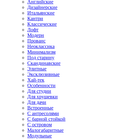
Английские
Дизайнерские
Итальянские
Кантри
Классические
Лофт
Модерн
Прованс
Неоклассика
Минимализм
Под старину
Скандинавские
Элитные
Эксклюзивные
Хай-тек
Особенности
Для студии
Для хрущевки
Для дачи
Встроенные
С антресолями
С барной стойкой
С островом
Малогабаритные
Модульные