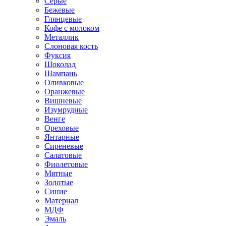
Серые
Бежевые
Глянцевые
Кофе с молоком
Металлик
Слоновая кость
Фуксия
Шоколад
Шампань
Оливковые
Оранжевые
Вишневые
Изумрудные
Венге
Ореховые
Янтарные
Сиреневые
Салатовые
Фиолетовые
Мятные
Золотые
Синие
Материал
МДФ
Эмаль