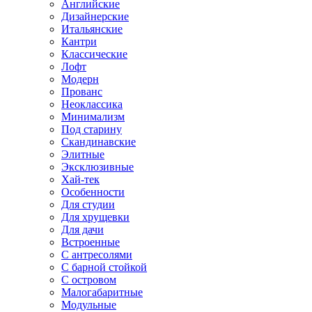
Английские
Дизайнерские
Итальянские
Кантри
Классические
Лофт
Модерн
Прованс
Неоклассика
Минимализм
Под старину
Скандинавские
Элитные
Эксклюзивные
Хай-тек
Особенности
Для студии
Для хрущевки
Для дачи
Встроенные
С антресолями
С барной стойкой
С островом
Малогабаритные
Модульные