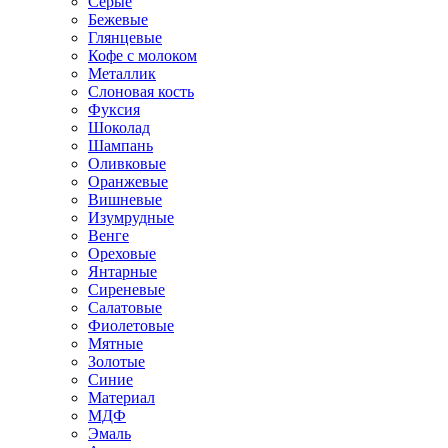
Серые
Бежевые
Глянцевые
Кофе с молоком
Металлик
Слоновая кость
Фуксия
Шоколад
Шампань
Оливковые
Оранжевые
Вишневые
Изумрудные
Венге
Ореховые
Янтарные
Сиреневые
Салатовые
Фиолетовые
Мятные
Золотые
Синие
Материал
МДФ
Эмаль