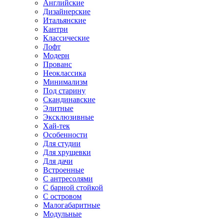
Английские
Дизайнерские
Итальянские
Кантри
Классические
Лофт
Модерн
Прованс
Неоклассика
Минимализм
Под старину
Скандинавские
Элитные
Эксклюзивные
Хай-тек
Особенности
Для студии
Для хрущевки
Для дачи
Встроенные
С антресолями
С барной стойкой
С островом
Малогабаритные
Модульные