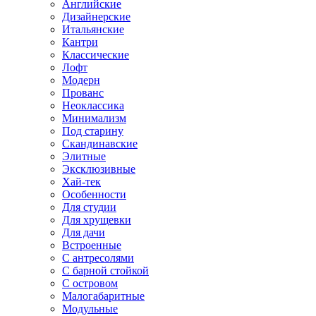
Английские
Дизайнерские
Итальянские
Кантри
Классические
Лофт
Модерн
Прованс
Неоклассика
Минимализм
Под старину
Скандинавские
Элитные
Эксклюзивные
Хай-тек
Особенности
Для студии
Для хрущевки
Для дачи
Встроенные
С антресолями
С барной стойкой
С островом
Малогабаритные
Модульные