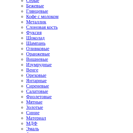
Серые
Бежевые
Глянцевые
Кофе с молоком
Металлик
Слоновая кость
Фуксия
Шоколад
Шампань
Оливковые
Оранжевые
Вишневые
Изумрудные
Венге
Ореховые
Янтарные
Сиреневые
Салатовые
Фиолетовые
Мятные
Золотые
Синие
Материал
МДФ
Эмаль