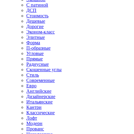
С патиной
ДСП
Стоимость
Дешевые
Дорогие
Эконом-класс
Элитные
Форма
П-образные
Угловые
Прямые
Радиусные
Скошенные углы
Стиль
Современные
Евро
Английские
Дизайнерские
Итальянские
Кантри
Классические
Лофт
Модерн
Прованс