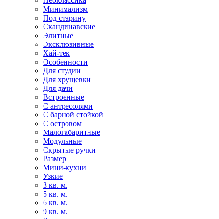
Неоклассика
Минимализм
Под старину
Скандинавские
Элитные
Эксклюзивные
Хай-тек
Особенности
Для студии
Для хрущевки
Для дачи
Встроенные
С антресолями
С барной стойкой
С островом
Малогабаритные
Модульные
Скрытые ручки
Размер
Мини-кухни
Узкие
3 кв. м.
5 кв. м.
6 кв. м.
9 кв. м.