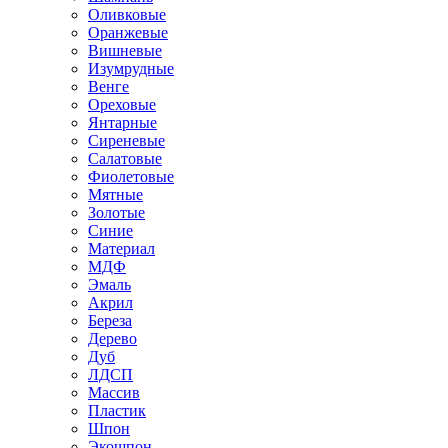
Оливковые
Оранжевые
Вишневые
Изумрудные
Венге
Ореховые
Янтарные
Сиреневые
Салатовые
Фиолетовые
Мятные
Золотые
Синие
Материал
МДФ
Эмаль
Акрил
Береза
Дерево
Дуб
ЛДСП
Массив
Пластик
Шпон
Экошпон