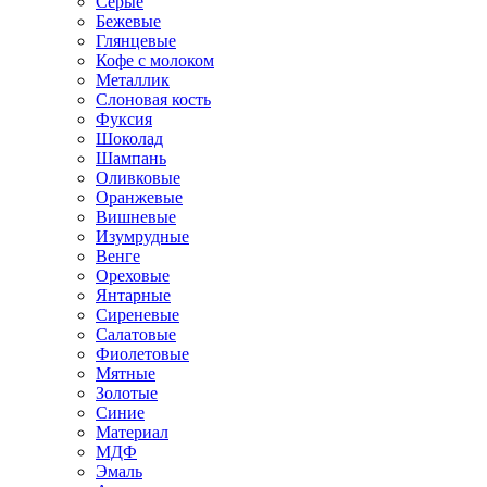
Серые
Бежевые
Глянцевые
Кофе с молоком
Металлик
Слоновая кость
Фуксия
Шоколад
Шампань
Оливковые
Оранжевые
Вишневые
Изумрудные
Венге
Ореховые
Янтарные
Сиреневые
Салатовые
Фиолетовые
Мятные
Золотые
Синие
Материал
МДФ
Эмаль