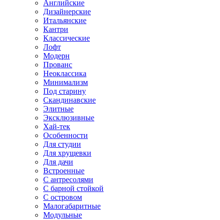
Английские
Дизайнерские
Итальянские
Кантри
Классические
Лофт
Модерн
Прованс
Неоклассика
Минимализм
Под старину
Скандинавские
Элитные
Эксклюзивные
Хай-тек
Особенности
Для студии
Для хрущевки
Для дачи
Встроенные
С антресолями
С барной стойкой
С островом
Малогабаритные
Модульные