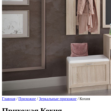
Главная
/
Прихожие
/
Зеркальные прихожие
/ Кохия
Прихожая Кохия