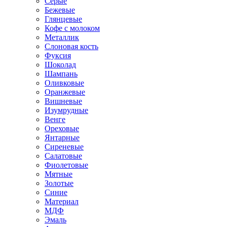
Серые
Бежевые
Глянцевые
Кофе с молоком
Металлик
Слоновая кость
Фуксия
Шоколад
Шампань
Оливковые
Оранжевые
Вишневые
Изумрудные
Венге
Ореховые
Янтарные
Сиреневые
Салатовые
Фиолетовые
Мятные
Золотые
Синие
Материал
МДФ
Эмаль