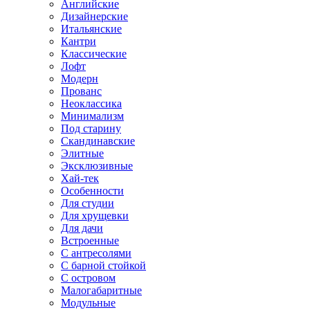
Английские
Дизайнерские
Итальянские
Кантри
Классические
Лофт
Модерн
Прованс
Неоклассика
Минимализм
Под старину
Скандинавские
Элитные
Эксклюзивные
Хай-тек
Особенности
Для студии
Для хрущевки
Для дачи
Встроенные
С антресолями
С барной стойкой
С островом
Малогабаритные
Модульные