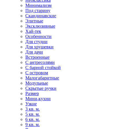
Неоклассика
Минимализм
Под старину
Скандинавские
Элитные
Эксклюзивные
Хай-тек
Особенности
Для студии
Для хрущевки
Для дачи
Встроенные
С антресолями
С барной стойкой
С островом
Малогабаритные
Модульные
Скрытые ручки
Размер
Мини-кухни
Узкие
3 кв. м.
5 кв. м.
6 кв. м.
9 кв. м.