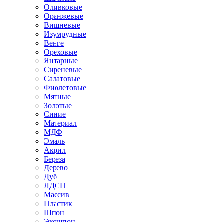
Оливковые
Оранжевые
Вишневые
Изумрудные
Венге
Ореховые
Янтарные
Сиреневые
Салатовые
Фиолетовые
Мятные
Золотые
Синие
Материал
МДФ
Эмаль
Акрил
Береза
Дерево
Дуб
ЛДСП
Массив
Пластик
Шпон
Экошпон