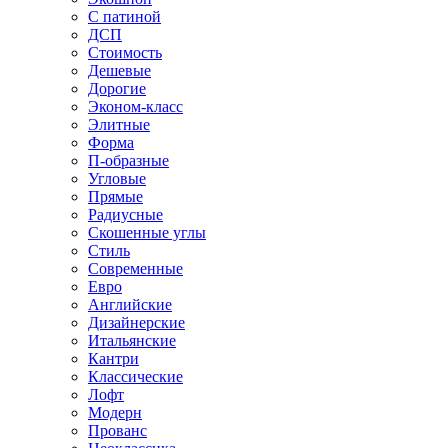
С патиной
ДСП
Стоимость
Дешевые
Дорогие
Эконом-класс
Элитные
Форма
П-образные
Угловые
Прямые
Радиусные
Скошенные углы
Стиль
Современные
Евро
Английские
Дизайнерские
Итальянские
Кантри
Классические
Лофт
Модерн
Прованс