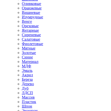
Оливковые
Оранжевые
Вишневые
Изумрудные
Венге
Ореховые
Янтарные
Сиреневые
Салатовые
Фиолетовые
Мятные
Золотые
Синие
Материал
МДФ
Эмаль
Акрил
Береза
Дерево
Дуб
ЛДСП
Массив
Пластик
Шпон
Экошпон