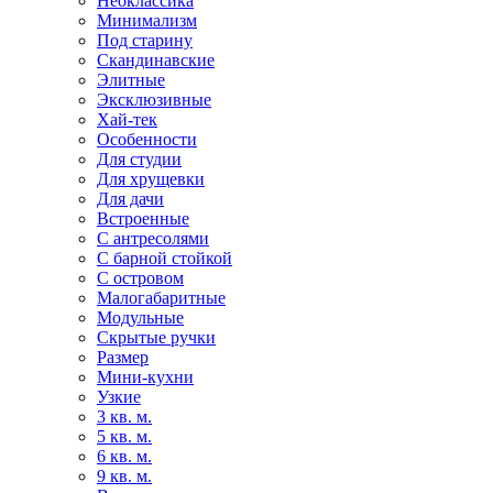
Неоклассика
Минимализм
Под старину
Скандинавские
Элитные
Эксклюзивные
Хай-тек
Особенности
Для студии
Для хрущевки
Для дачи
Встроенные
С антресолями
С барной стойкой
С островом
Малогабаритные
Модульные
Скрытые ручки
Размер
Мини-кухни
Узкие
3 кв. м.
5 кв. м.
6 кв. м.
9 кв. м.