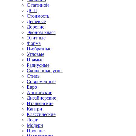
С патиной
ДСП
Стоимость
Дешевые
Дорогие
Эконом-класс
Элитные
Форма
П-образные
Угловые
Прямые
Радиусные
Скошенные углы
Стиль
Современные
Евро
Английские
Дизайнерские
Итальянские
Кантри
Классические
Лофт
Модерн
Прованс