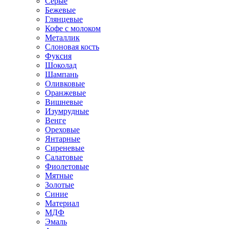
Серые
Бежевые
Глянцевые
Кофе с молоком
Металлик
Слоновая кость
Фуксия
Шоколад
Шампань
Оливковые
Оранжевые
Вишневые
Изумрудные
Венге
Ореховые
Янтарные
Сиреневые
Салатовые
Фиолетовые
Мятные
Золотые
Синие
Материал
МДФ
Эмаль