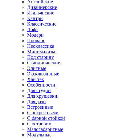
Английские
Дизайнерские
Итальянские
Кантри
Классические
Лофт
Модерн
Прованс
Неоклассика
Минимализм
Под старину
Скандинавские
Элитные
Эксклюзивные
Хай-тек
Особенности
Для студии
Для хрущевки
Для дачи
Встроенные
С антресолями
С барной стойкой
С островом
Малогабаритные
Модульные