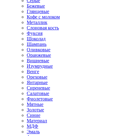
Серые
Бежевые
Глянцевые
Кофе с молоком
Металлик
Слоновая кость
Фуксия
Шоколад
Шампань
Оливковые
Оранжевые
Вишневые
Изумрудные
Венге
Ореховые
Янтарные
Сиреневые
Салатовые
Фиолетовые
Мятные
Золотые
Синие
Материал
МДФ
Эмаль