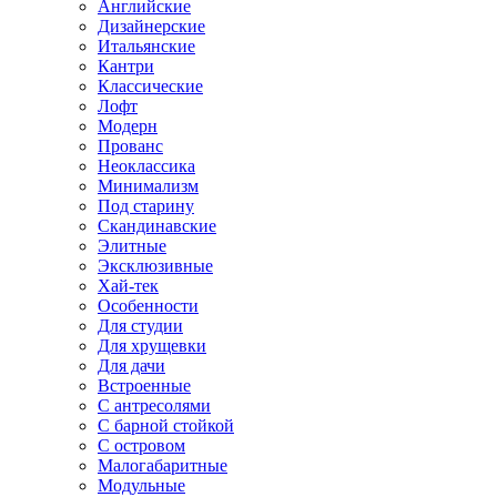
Английские
Дизайнерские
Итальянские
Кантри
Классические
Лофт
Модерн
Прованс
Неоклассика
Минимализм
Под старину
Скандинавские
Элитные
Эксклюзивные
Хай-тек
Особенности
Для студии
Для хрущевки
Для дачи
Встроенные
С антресолями
С барной стойкой
С островом
Малогабаритные
Модульные