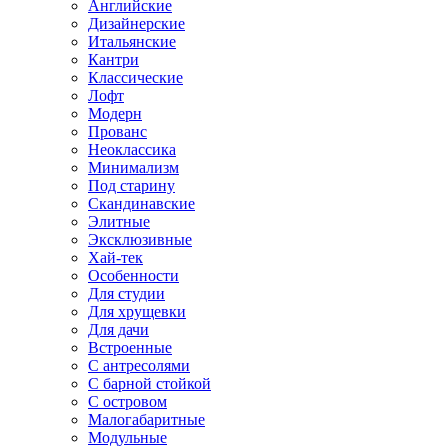
Английские
Дизайнерские
Итальянские
Кантри
Классические
Лофт
Модерн
Прованс
Неоклассика
Минимализм
Под старину
Скандинавские
Элитные
Эксклюзивные
Хай-тек
Особенности
Для студии
Для хрущевки
Для дачи
Встроенные
С антресолями
С барной стойкой
С островом
Малогабаритные
Модульные