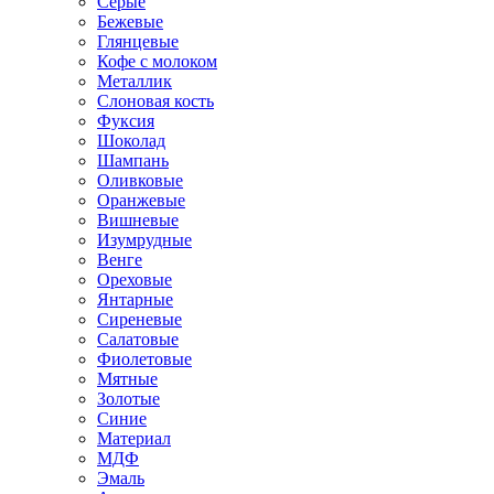
Серые
Бежевые
Глянцевые
Кофе с молоком
Металлик
Слоновая кость
Фуксия
Шоколад
Шампань
Оливковые
Оранжевые
Вишневые
Изумрудные
Венге
Ореховые
Янтарные
Сиреневые
Салатовые
Фиолетовые
Мятные
Золотые
Синие
Материал
МДФ
Эмаль