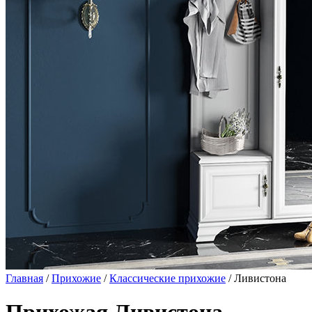
Главная
/
Прихожие
/
Классические прихожие
/ Ливистона