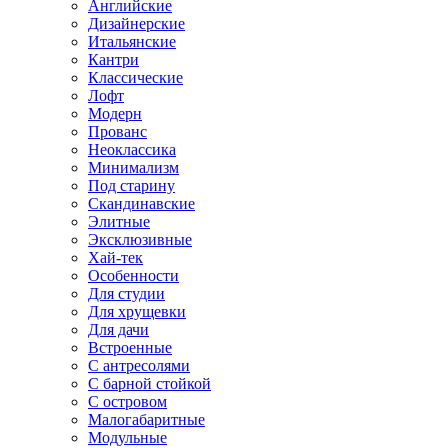
Английские
Дизайнерские
Итальянские
Кантри
Классические
Лофт
Модерн
Прованс
Неоклассика
Минимализм
Под старину
Скандинавские
Элитные
Эксклюзивные
Хай-тек
Особенности
Для студии
Для хрущевки
Для дачи
Встроенные
С антресолями
С барной стойкой
С островом
Малогабаритные
Модульные