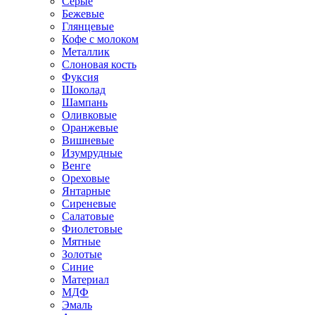
Серые
Бежевые
Глянцевые
Кофе с молоком
Металлик
Слоновая кость
Фуксия
Шоколад
Шампань
Оливковые
Оранжевые
Вишневые
Изумрудные
Венге
Ореховые
Янтарные
Сиреневые
Салатовые
Фиолетовые
Мятные
Золотые
Синие
Материал
МДФ
Эмаль