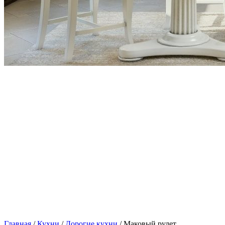
Главная
/
Кухни
/
Дорогие кухни
/ Маковый рулет