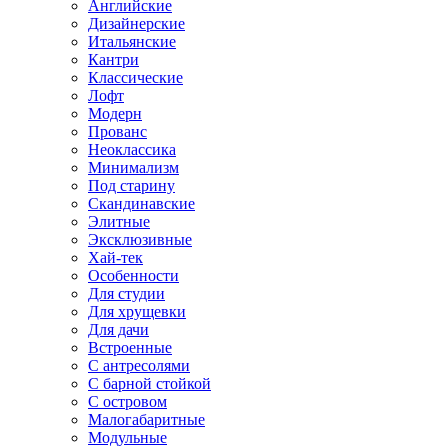
Английские
Дизайнерские
Итальянские
Кантри
Классические
Лофт
Модерн
Прованс
Неоклассика
Минимализм
Под старину
Скандинавские
Элитные
Эксклюзивные
Хай-тек
Особенности
Для студии
Для хрущевки
Для дачи
Встроенные
С антресолями
С барной стойкой
С островом
Малогабаритные
Модульные