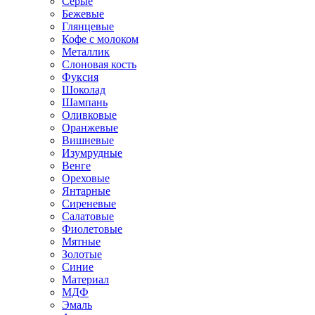
Серые
Бежевые
Глянцевые
Кофе с молоком
Металлик
Слоновая кость
Фуксия
Шоколад
Шампань
Оливковые
Оранжевые
Вишневые
Изумрудные
Венге
Ореховые
Янтарные
Сиреневые
Салатовые
Фиолетовые
Мятные
Золотые
Синие
Материал
МДФ
Эмаль