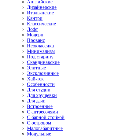
Английские
Дизайнерские
Итальянские
Кантри
Классические
Лофт
Модерн
Прованс
Неоклассика
Минимализм
Под старину
Скандинавские
Элитные
Эксклюзивные
Хай-тек
Особенности
Для студии
Для хрущевки
Для дачи
Встроенные
С антресолями
С барной стойкой
С островом
Малогабаритные
Модульные