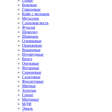
Серые
Бежевые
Глянцевые
Кофе с молоком
Металлик
Слоновая кость
Фуксия
Шоколад
Шампань
Оливковые
Оранжевые
Вишневые
Изумрудные
Венге
Ореховые
Янтарные
Сиреневые
Салатовые
Фиолетовые
Мятные
Золотые
Синие
Материал
МДФ
Эмаль