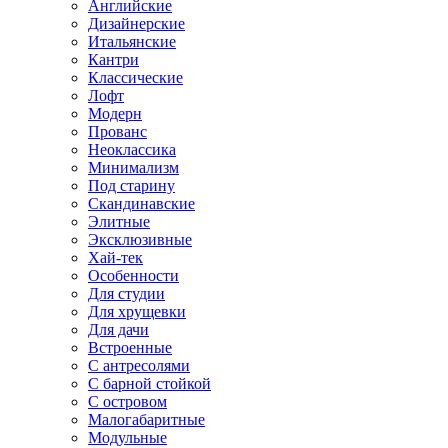
Английские
Дизайнерские
Итальянские
Кантри
Классические
Лофт
Модерн
Прованс
Неоклассика
Минимализм
Под старину
Скандинавские
Элитные
Эксклюзивные
Хай-тек
Особенности
Для студии
Для хрущевки
Для дачи
Встроенные
С антресолями
С барной стойкой
С островом
Малогабаритные
Модульные