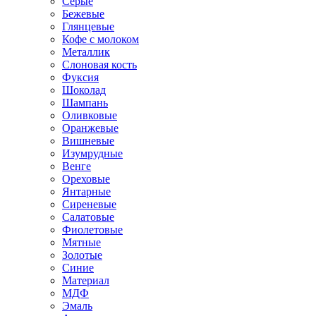
Серые
Бежевые
Глянцевые
Кофе с молоком
Металлик
Слоновая кость
Фуксия
Шоколад
Шампань
Оливковые
Оранжевые
Вишневые
Изумрудные
Венге
Ореховые
Янтарные
Сиреневые
Салатовые
Фиолетовые
Мятные
Золотые
Синие
Материал
МДФ
Эмаль