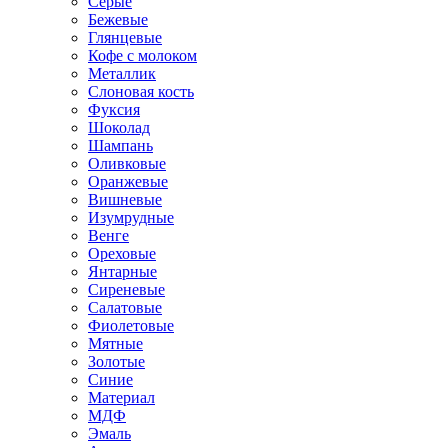
Серые
Бежевые
Глянцевые
Кофе с молоком
Металлик
Слоновая кость
Фуксия
Шоколад
Шампань
Оливковые
Оранжевые
Вишневые
Изумрудные
Венге
Ореховые
Янтарные
Сиреневые
Салатовые
Фиолетовые
Мятные
Золотые
Синие
Материал
МДФ
Эмаль