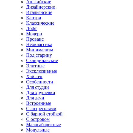
Английские
Дизайнерские
Итальянские
Кантри
Классические
Лофт
Модерн
Прованс
Неоклассика
Минимализм
Под старину
Скандинавские
Элитные
Эксклюзивные
Хай-тек
Особенности
Для студии
Для хрущевки
Для дачи
Встроенные
С антресолями
С барной стойкой
С островом
Малогабаритные
Модульные