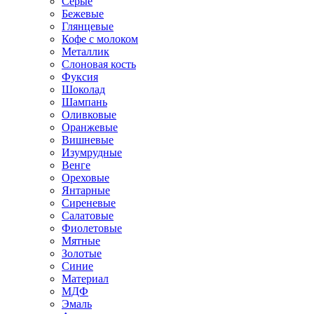
Серые
Бежевые
Глянцевые
Кофе с молоком
Металлик
Слоновая кость
Фуксия
Шоколад
Шампань
Оливковые
Оранжевые
Вишневые
Изумрудные
Венге
Ореховые
Янтарные
Сиреневые
Салатовые
Фиолетовые
Мятные
Золотые
Синие
Материал
МДФ
Эмаль