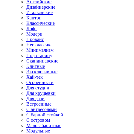
Английские
Дизайнерские
Итальянские
Кантри
Классические
Лофт
Модерн
Прованс
Неоклассика
Минимализм
Под старину
Скандинавские
Элитные
Эксклюзивные
Хай-тек
Особенности
Для студии
Для хрущевки
Для дачи
Встроенные
С антресолями
С барной стойкой
С островом
Малогабаритные
Модульные