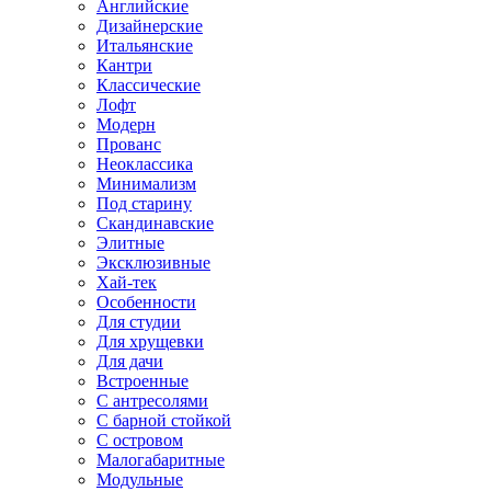
Английские
Дизайнерские
Итальянские
Кантри
Классические
Лофт
Модерн
Прованс
Неоклассика
Минимализм
Под старину
Скандинавские
Элитные
Эксклюзивные
Хай-тек
Особенности
Для студии
Для хрущевки
Для дачи
Встроенные
С антресолями
С барной стойкой
С островом
Малогабаритные
Модульные