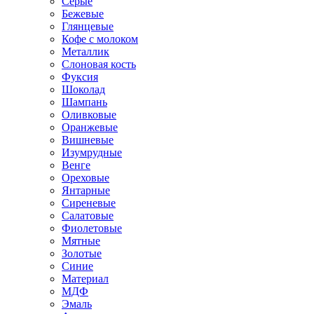
Серые
Бежевые
Глянцевые
Кофе с молоком
Металлик
Слоновая кость
Фуксия
Шоколад
Шампань
Оливковые
Оранжевые
Вишневые
Изумрудные
Венге
Ореховые
Янтарные
Сиреневые
Салатовые
Фиолетовые
Мятные
Золотые
Синие
Материал
МДФ
Эмаль