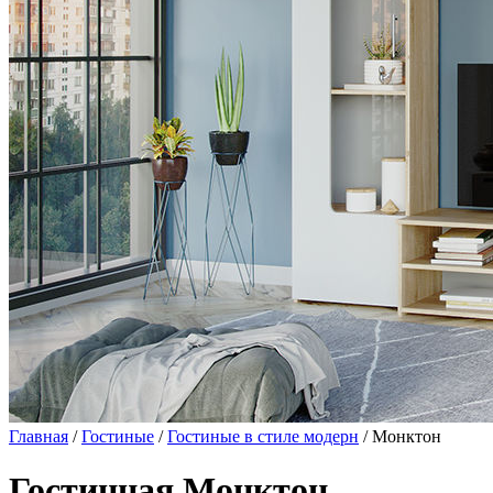
Главная
/
Гостиные
/
Гостиные в стиле модерн
/ Монктон
Гостинная Монктон