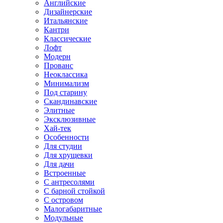
Английские
Дизайнерские
Итальянские
Кантри
Классические
Лофт
Модерн
Прованс
Неоклассика
Минимализм
Под старину
Скандинавские
Элитные
Эксклюзивные
Хай-тек
Особенности
Для студии
Для хрущевки
Для дачи
Встроенные
С антресолями
С барной стойкой
С островом
Малогабаритные
Модульные