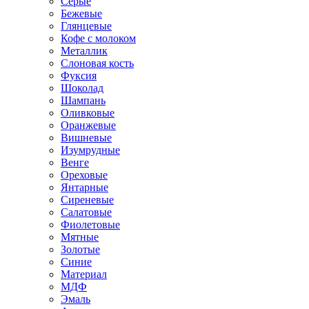
Серые
Бежевые
Глянцевые
Кофе с молоком
Металлик
Слоновая кость
Фуксия
Шоколад
Шампань
Оливковые
Оранжевые
Вишневые
Изумрудные
Венге
Ореховые
Янтарные
Сиреневые
Салатовые
Фиолетовые
Мятные
Золотые
Синие
Материал
МДФ
Эмаль