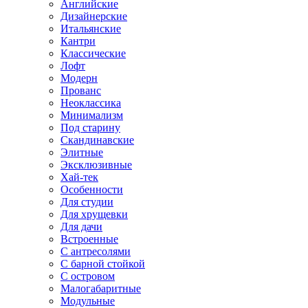
Английские
Дизайнерские
Итальянские
Кантри
Классические
Лофт
Модерн
Прованс
Неоклассика
Минимализм
Под старину
Скандинавские
Элитные
Эксклюзивные
Хай-тек
Особенности
Для студии
Для хрущевки
Для дачи
Встроенные
С антресолями
С барной стойкой
С островом
Малогабаритные
Модульные