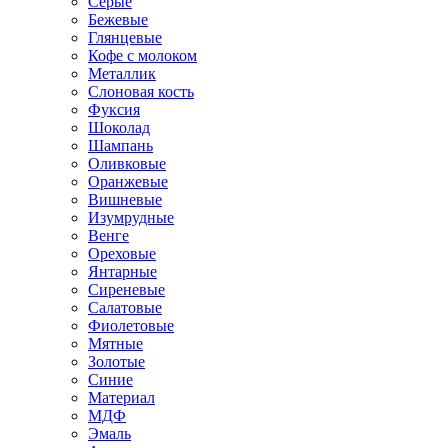
Серые
Бежевые
Глянцевые
Кофе с молоком
Металлик
Слоновая кость
Фуксия
Шоколад
Шампань
Оливковые
Оранжевые
Вишневые
Изумрудные
Венге
Ореховые
Янтарные
Сиреневые
Салатовые
Фиолетовые
Мятные
Золотые
Синие
Материал
МДФ
Эмаль