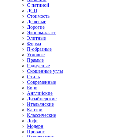
С патиной
ДСП
Стоимость
Дешевые
Дорогие
Эконом-класс
Элитные
Форма
П-образные
Угловые
Прямые
Радиусные
Скошенные углы
Стиль
Современные
Евро
Английские
Дизайнерские
Итальянские
Кантри
Классические
Лофт
Модерн
Прованс