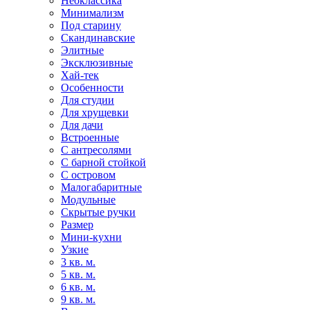
Неоклассика
Минимализм
Под старину
Скандинавские
Элитные
Эксклюзивные
Хай-тек
Особенности
Для студии
Для хрущевки
Для дачи
Встроенные
С антресолями
С барной стойкой
С островом
Малогабаритные
Модульные
Скрытые ручки
Размер
Мини-кухни
Узкие
3 кв. м.
5 кв. м.
6 кв. м.
9 кв. м.