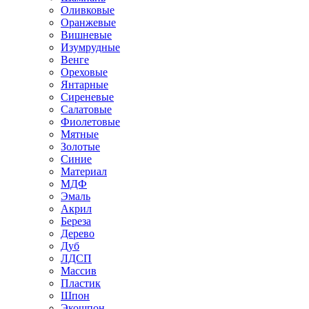
Оливковые
Оранжевые
Вишневые
Изумрудные
Венге
Ореховые
Янтарные
Сиреневые
Салатовые
Фиолетовые
Мятные
Золотые
Синие
Материал
МДФ
Эмаль
Акрил
Береза
Дерево
Дуб
ЛДСП
Массив
Пластик
Шпон
Экошпон