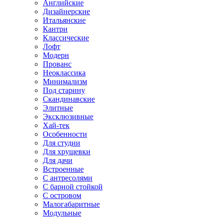
Английские
Дизайнерские
Итальянские
Кантри
Классические
Лофт
Модерн
Прованс
Неоклассика
Минимализм
Под старину
Скандинавские
Элитные
Эксклюзивные
Хай-тек
Особенности
Для студии
Для хрущевки
Для дачи
Встроенные
С антресолями
С барной стойкой
С островом
Малогабаритные
Модульные