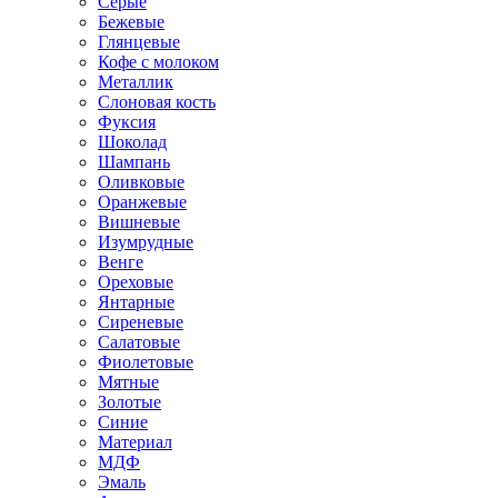
Серые
Бежевые
Глянцевые
Кофе с молоком
Металлик
Слоновая кость
Фуксия
Шоколад
Шампань
Оливковые
Оранжевые
Вишневые
Изумрудные
Венге
Ореховые
Янтарные
Сиреневые
Салатовые
Фиолетовые
Мятные
Золотые
Синие
Материал
МДФ
Эмаль