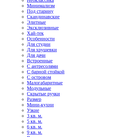
Неоклассика
Минимализм
Под старину
Скандинавские
Элитные
Эксклюзивные
Хай-тек
Особенности
Для студии
Для хрущевки
Для дачи
Встроенные
С антресолями
С барной стойкой
С островом
Малогабаритные
Модульные
Скрытые ручки
Размер
Мини-кухни
Узкие
3 кв. м.
5 кв. м.
6 кв. м.
9 кв. м.