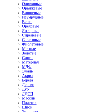
Оливковые
Оранжевые
Вишневые
Изумрудные
Венге
Ореховые
Янтарные
Сиреневые
Салатовые
Фиолетовые
Мятные
Золотые
Синие
Материал
МДФ
Эмаль
Акрил
Береза
Дерево
Дуб
ЛДСП
Массив
Пластик
Шпон
Экошпон