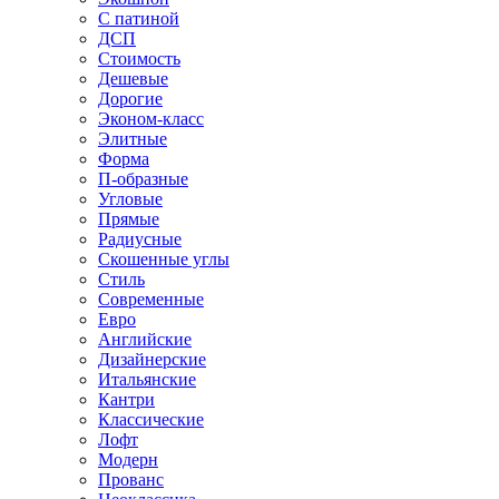
С патиной
ДСП
Стоимость
Дешевые
Дорогие
Эконом-класс
Элитные
Форма
П-образные
Угловые
Прямые
Радиусные
Скошенные углы
Стиль
Современные
Евро
Английские
Дизайнерские
Итальянские
Кантри
Классические
Лофт
Модерн
Прованс