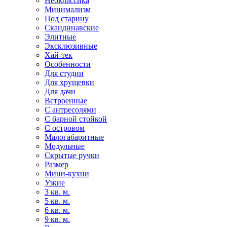
Неоклассика
Минимализм
Под старину
Скандинавские
Элитные
Эксклюзивные
Хай-тек
Особенности
Для студии
Для хрущевки
Для дачи
Встроенные
С антресолями
С барной стойкой
С островом
Малогабаритные
Модульные
Скрытые ручки
Размер
Мини-кухни
Узкие
3 кв. м.
5 кв. м.
6 кв. м.
9 кв. м.