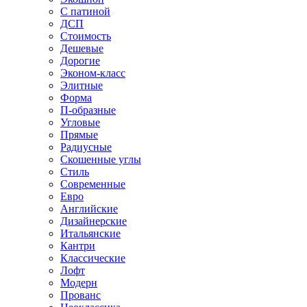
С патиной
ДСП
Стоимость
Дешевые
Дорогие
Эконом-класс
Элитные
Форма
П-образные
Угловые
Прямые
Радиусные
Скошенные углы
Стиль
Современные
Евро
Английские
Дизайнерские
Итальянские
Кантри
Классические
Лофт
Модерн
Прованс