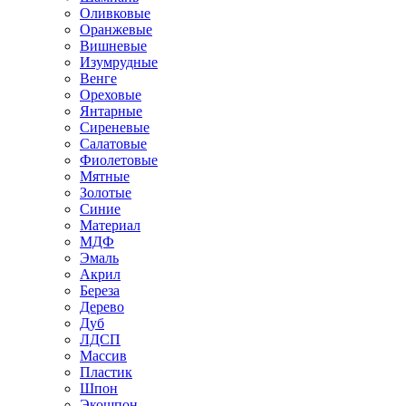
Оливковые
Оранжевые
Вишневые
Изумрудные
Венге
Ореховые
Янтарные
Сиреневые
Салатовые
Фиолетовые
Мятные
Золотые
Синие
Материал
МДФ
Эмаль
Акрил
Береза
Дерево
Дуб
ЛДСП
Массив
Пластик
Шпон
Экошпон