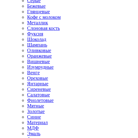
Серые
Бежевые
Глянцевые
Кофе с молоком
Металлик
Слоновая кость
Фуксия
Шоколад
Шампань
Оливковые
Оранжевые
Вишневые
Изумрудные
Венге
Ореховые
Янтарные
Сиреневые
Салатовые
Фиолетовые
Мятные
Золотые
Синие
Материал
МДФ
Эмаль