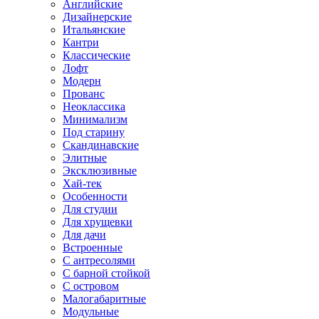
Английские
Дизайнерские
Итальянские
Кантри
Классические
Лофт
Модерн
Прованс
Неоклассика
Минимализм
Под старину
Скандинавские
Элитные
Эксклюзивные
Хай-тек
Особенности
Для студии
Для хрущевки
Для дачи
Встроенные
С антресолями
С барной стойкой
С островом
Малогабаритные
Модульные