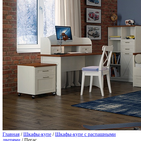
Главная
/
Шкафы-купе
/
Шкафы-купе с распашными
дверями
/ Пегас