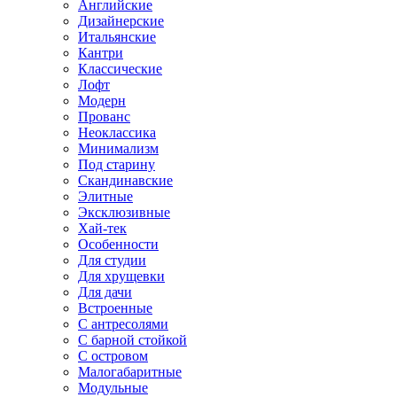
Английские
Дизайнерские
Итальянские
Кантри
Классические
Лофт
Модерн
Прованс
Неоклассика
Минимализм
Под старину
Скандинавские
Элитные
Эксклюзивные
Хай-тек
Особенности
Для студии
Для хрущевки
Для дачи
Встроенные
С антресолями
С барной стойкой
С островом
Малогабаритные
Модульные