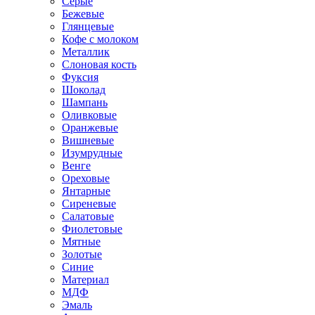
Серые
Бежевые
Глянцевые
Кофе с молоком
Металлик
Слоновая кость
Фуксия
Шоколад
Шампань
Оливковые
Оранжевые
Вишневые
Изумрудные
Венге
Ореховые
Янтарные
Сиреневые
Салатовые
Фиолетовые
Мятные
Золотые
Синие
Материал
МДФ
Эмаль