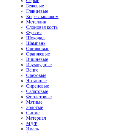
Серые
Бежевые
Глянцевые
Кофе с молоком
Металлик
Слоновая кость
Фуксия
Шоколад
Шампань
Оливковые
Оранжевые
Вишневые
Изумрудные
Венге
Ореховые
Янтарные
Сиреневые
Салатовые
Фиолетовые
Мятные
Золотые
Синие
Материал
МДФ
Эмаль