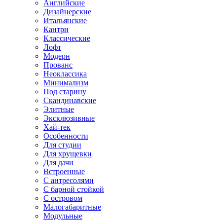
Английские
Дизайнерские
Итальянские
Кантри
Классические
Лофт
Модерн
Прованс
Неоклассика
Минимализм
Под старину
Скандинавские
Элитные
Эксклюзивные
Хай-тек
Особенности
Для студии
Для хрущевки
Для дачи
Встроенные
С антресолями
С барной стойкой
С островом
Малогабаритные
Модульные