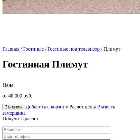
Главная
/
Гостиные
/
Гостиные под телевизор
/ Плимут
Гостинная Плимут
Цена:
от 48 000
руб.
Добавить в корзину
Расчет цены
Вызвать
Заказать
замерщика
Получить расчет