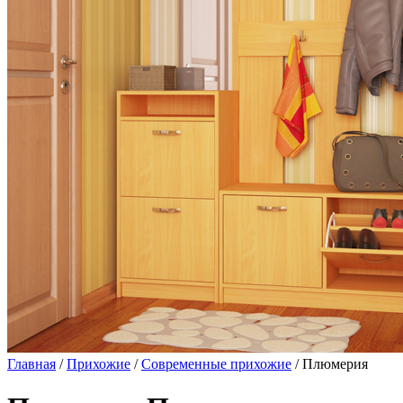
Главная
/
Прихожие
/
Современные прихожие
/ Плюмерия