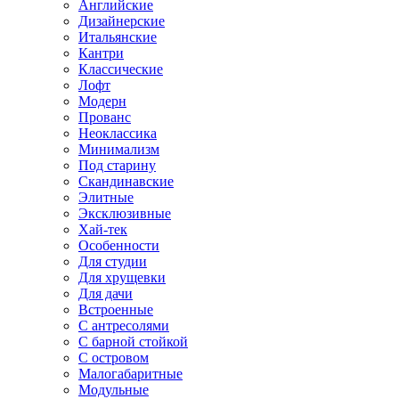
Английские
Дизайнерские
Итальянские
Кантри
Классические
Лофт
Модерн
Прованс
Неоклассика
Минимализм
Под старину
Скандинавские
Элитные
Эксклюзивные
Хай-тек
Особенности
Для студии
Для хрущевки
Для дачи
Встроенные
С антресолями
С барной стойкой
С островом
Малогабаритные
Модульные