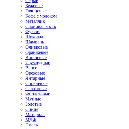
Серые
Бежевые
Глянцевые
Кофе с молоком
Металлик
Слоновая кость
Фуксия
Шоколад
Шампань
Оливковые
Оранжевые
Вишневые
Изумрудные
Венге
Ореховые
Янтарные
Сиреневые
Салатовые
Фиолетовые
Мятные
Золотые
Синие
Материал
МДФ
Эмаль