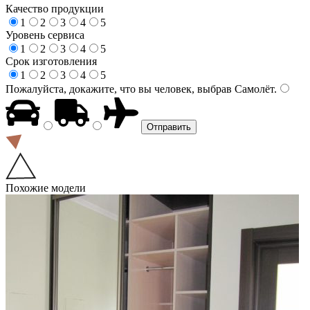
Качество продукции
1
2
3
4
5
Уровень сервиса
1
2
3
4
5
Срок изготовления
1
2
3
4
5
Пожалуйста, докажите, что вы человек, выбрав
Самолёт
.
Похожие модели