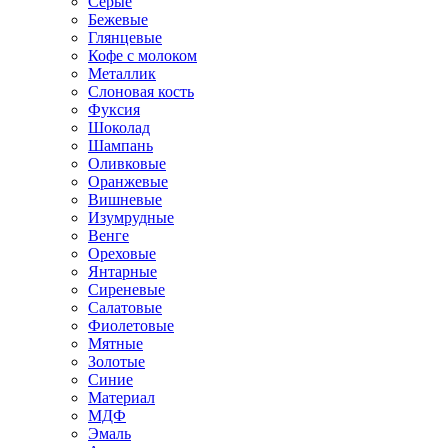
Серые
Бежевые
Глянцевые
Кофе с молоком
Металлик
Слоновая кость
Фуксия
Шоколад
Шампань
Оливковые
Оранжевые
Вишневые
Изумрудные
Венге
Ореховые
Янтарные
Сиреневые
Салатовые
Фиолетовые
Мятные
Золотые
Синие
Материал
МДФ
Эмаль