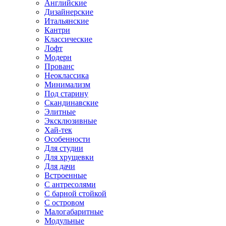
Английские
Дизайнерские
Итальянские
Кантри
Классические
Лофт
Модерн
Прованс
Неоклассика
Минимализм
Под старину
Скандинавские
Элитные
Эксклюзивные
Хай-тек
Особенности
Для студии
Для хрущевки
Для дачи
Встроенные
С антресолями
С барной стойкой
С островом
Малогабаритные
Модульные