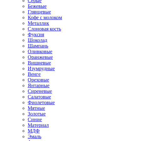
Серые
Бежевые
Глянцевые
Кофе с молоком
Металлик
Слоновая кость
Фуксия
Шоколад
Шампань
Оливковые
Оранжевые
Вишневые
Изумрудные
Венге
Ореховые
Янтарные
Сиреневые
Салатовые
Фиолетовые
Мятные
Золотые
Синие
Материал
МДФ
Эмаль