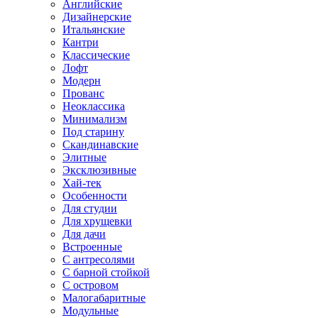
Английские
Дизайнерские
Итальянские
Кантри
Классические
Лофт
Модерн
Прованс
Неоклассика
Минимализм
Под старину
Скандинавские
Элитные
Эксклюзивные
Хай-тек
Особенности
Для студии
Для хрущевки
Для дачи
Встроенные
С антресолями
С барной стойкой
С островом
Малогабаритные
Модульные