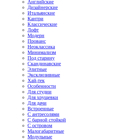
Английские
Дизайнерские
Итальянские
Кантри
Классические
Лофт
Модерн
Прованс
Неоклассика
Минимализм
Под старину
Скандинавские
Элитные
Эксклюзивные
Хай-тек
Особенности
Для студии
Для хрущевки
Для дачи
Встроенные
С антресолями
С барной стойкой
С островом
Малогабаритные
Модульные