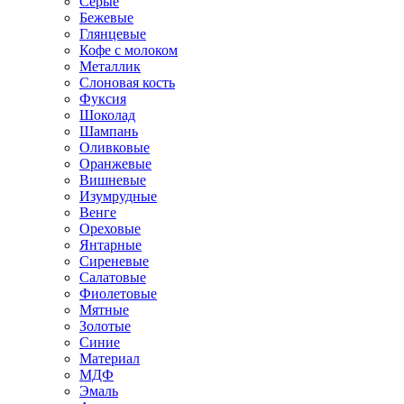
Серые
Бежевые
Глянцевые
Кофе с молоком
Металлик
Слоновая кость
Фуксия
Шоколад
Шампань
Оливковые
Оранжевые
Вишневые
Изумрудные
Венге
Ореховые
Янтарные
Сиреневые
Салатовые
Фиолетовые
Мятные
Золотые
Синие
Материал
МДФ
Эмаль