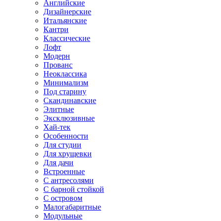
Английские
Дизайнерские
Итальянские
Кантри
Классические
Лофт
Модерн
Прованс
Неоклассика
Минимализм
Под старину
Скандинавские
Элитные
Эксклюзивные
Хай-тек
Особенности
Для студии
Для хрущевки
Для дачи
Встроенные
С антресолями
С барной стойкой
С островом
Малогабаритные
Модульные