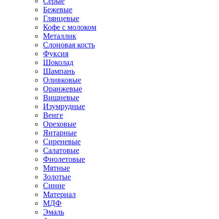
Серые
Бежевые
Глянцевые
Кофе с молоком
Металлик
Слоновая кость
Фуксия
Шоколад
Шампань
Оливковые
Оранжевые
Вишневые
Изумрудные
Венге
Ореховые
Янтарные
Сиреневые
Салатовые
Фиолетовые
Мятные
Золотые
Синие
Материал
МДФ
Эмаль