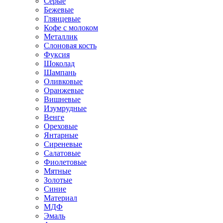
Серые
Бежевые
Глянцевые
Кофе с молоком
Металлик
Слоновая кость
Фуксия
Шоколад
Шампань
Оливковые
Оранжевые
Вишневые
Изумрудные
Венге
Ореховые
Янтарные
Сиреневые
Салатовые
Фиолетовые
Мятные
Золотые
Синие
Материал
МДФ
Эмаль