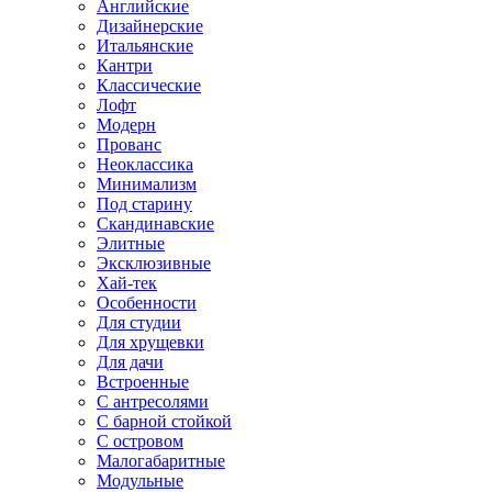
Английские
Дизайнерские
Итальянские
Кантри
Классические
Лофт
Модерн
Прованс
Неоклассика
Минимализм
Под старину
Скандинавские
Элитные
Эксклюзивные
Хай-тек
Особенности
Для студии
Для хрущевки
Для дачи
Встроенные
С антресолями
С барной стойкой
С островом
Малогабаритные
Модульные