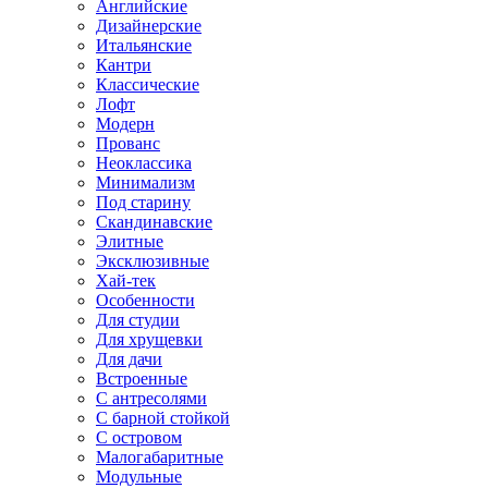
Английские
Дизайнерские
Итальянские
Кантри
Классические
Лофт
Модерн
Прованс
Неоклассика
Минимализм
Под старину
Скандинавские
Элитные
Эксклюзивные
Хай-тек
Особенности
Для студии
Для хрущевки
Для дачи
Встроенные
С антресолями
С барной стойкой
С островом
Малогабаритные
Модульные