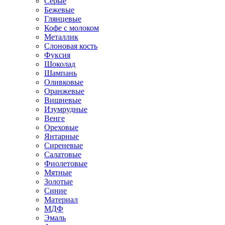
Серые
Бежевые
Глянцевые
Кофе с молоком
Металлик
Слоновая кость
Фуксия
Шоколад
Шампань
Оливковые
Оранжевые
Вишневые
Изумрудные
Венге
Ореховые
Янтарные
Сиреневые
Салатовые
Фиолетовые
Мятные
Золотые
Синие
Материал
МДФ
Эмаль