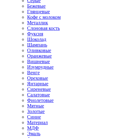
Серые
Бежевые
Глянцевые
Кофе с молоком
Металлик
Слоновая кость
Фуксия
Шоколад
Шампань
Оливковые
Оранжевые
Вишневые
Изумрудные
Венге
Ореховые
Янтарные
Сиреневые
Салатовые
Фиолетовые
Мятные
Золотые
Синие
Материал
МДФ
Эмаль