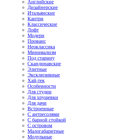
Английские
Дизайнерские
Итальянские
Кантри
Классические
Лофт
Модерн
Прованс
Неоклассика
Минимализм
Под старину
Скандинавские
Элитные
Эксклюзивные
Хай-тек
Особенности
Для студии
Для хрущевки
Для дачи
Встроенные
С антресолями
С барной стойкой
С островом
Малогабаритные
Модульные