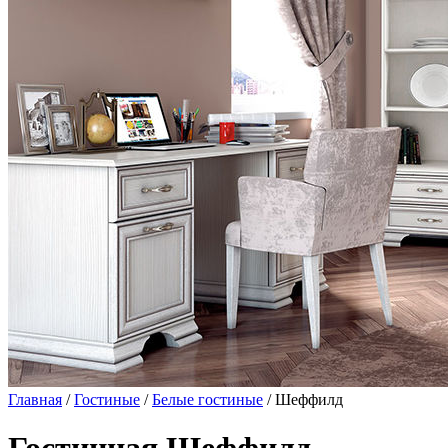
Главная
/
Гостиные
/
Белые гостиные
/ Шеффилд