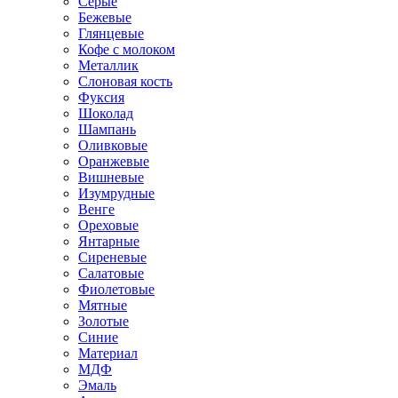
Серые
Бежевые
Глянцевые
Кофе с молоком
Металлик
Слоновая кость
Фуксия
Шоколад
Шампань
Оливковые
Оранжевые
Вишневые
Изумрудные
Венге
Ореховые
Янтарные
Сиреневые
Салатовые
Фиолетовые
Мятные
Золотые
Синие
Материал
МДФ
Эмаль