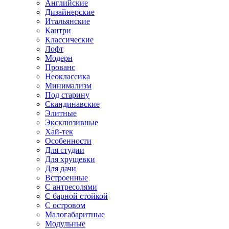
Английские
Дизайнерские
Итальянские
Кантри
Классические
Лофт
Модерн
Прованс
Неоклассика
Минимализм
Под старину
Скандинавские
Элитные
Эксклюзивные
Хай-тек
Особенности
Для студии
Для хрущевки
Для дачи
Встроенные
С антресолями
С барной стойкой
С островом
Малогабаритные
Модульные